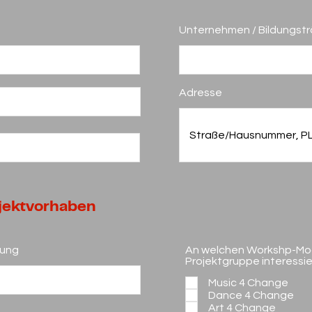
Unternehmen / Bildungsträ
Adresse
jektvorhaben
tung
An welchen Workshp-Modu
Projektgruppe interessie
Music 4 Change
Dance 4 Change
Art 4 Change