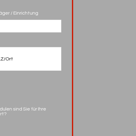
ger / Einrichtung
len sind Sie für Ihre
rt?