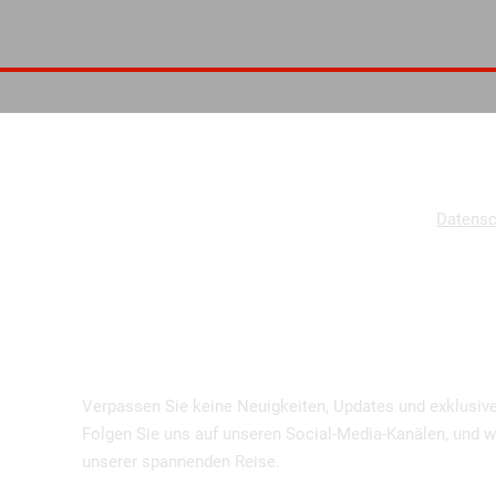
Datensc
UPDATES & MEHR
Verpassen Sie keine Neuigkeiten, Updates und exklusive
Folgen Sie uns auf unseren Social-Media-Kanälen, und w
unserer spannenden Reise.