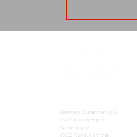
KONTAKT-INFO
Heartbeat Edutainment gUG
c/o Villa Gründergeist
Gärtnerweg 62
60322 Frankfurt am Main