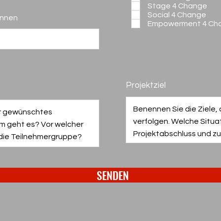
Stage 4 Change
Social 4 Change
innen
Empowerment 4 Ch
Projektziel
SENDEN