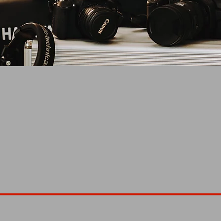
Projektanfrage
iben Sie uns Ihr A