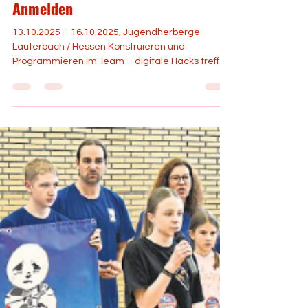
Heartbeat
9. Sept. 2025
1 Min. Lesezeit
Kostenloses Skills-Camp - Jetzt
Anmelden
13.10.2025 – 16.10.2025, Jugendherberge
Lauterbach / Hessen Konstruieren und
Programmieren im Team – digitale Hacks treffen
Ferien-Spaß....