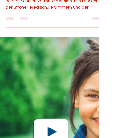
Heartbeat
3. Dez. 2024
1 Min. Lesezeit
„Nein zu Hatespeech“
ist die Botschaft, die die Medienscouts der
beiden Schulen vermitteln wollen. Medienscouts
der Ströher-Realschule Simmern und der...