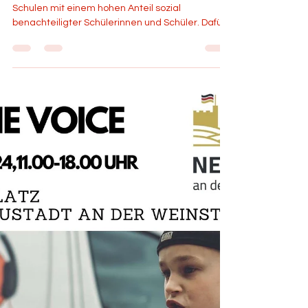
Heartbeat
19. Juni 2024
2 Min. Lesezeit
Neuer Fördermitteltopf:
'Startchancen'
Das Startchancen-Programm unterstützt gezielt
Schulen mit einem hohen Anteil sozial
benachteiligter Schülerinnen und Schüler. Dafür
investieren Bund und Länder zusammen rund 20
Milliarden Euro in zehn Jahren. Es ist damit das
größte Bildungsprogramm in der Geschichte der
Bundesrepublik Deutschland. Nationale und
internationale Studienergebnisse zeigen: In
Deutschland hängt der Bildungserfolg immer
noch von der sozialen Herkunft ab. Ein hoher Teil
junger Menschen verlässt die