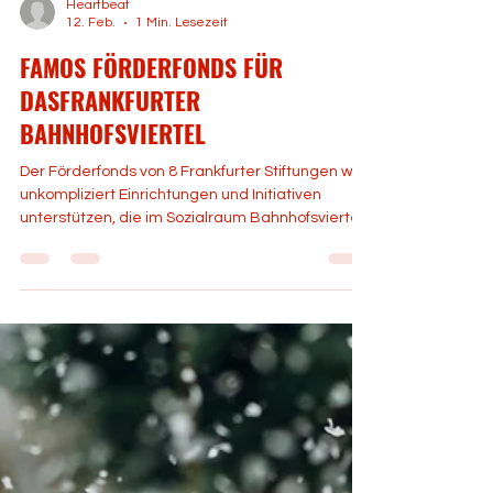
Heartbeat
12. Feb.
1 Min. Lesezeit
FAMOS FÖRDERFONDS FÜR
DASFRANKFURTER
BAHNHOFSVIERTEL
Der Förderfonds von 8 Frankfurter Stiftungen will
unkompliziert Einrichtungen und Initiativen
unterstützen, die im Sozialraum Bahnhofsviertel
mit Kindern, Jugendlichen und deren Familien
arbeiten. Gefördert werden kleine und große,
stark praxisbezogene Maßnahmen und Projekte. ​
Der Fonds ​ Förderidee: - Der Förderfonds
möchte Kinder, Jugendliche und Familien im
Sozialraum Frankfurter Bahnhofsviertel
unterstützen.- Die geförderten Maßnahmen
haben Bildung, Teilhabe und Stärku