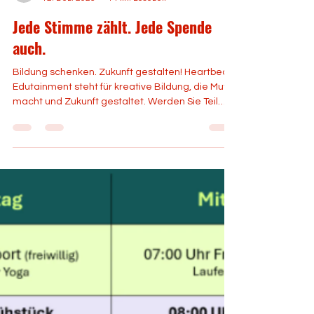
Heartbeat
12. Dez. 2025
1 Min. Lesezeit
Jede Stimme zählt. Jede Spende
auch.
Bildung schenken. Zukunft gestalten! Heartbeat
Edutainment steht für kreative Bildung, die Mut
macht und Zukunft gestaltet. Werden Sie Teil
unserer Bewegung! Mit unserer neuen
Spendenseite möchten wir allen, die unsere
Mission teilen, einen einfachen Weg geben,
Heartbeat Edutainment zu unterstützen. Jede
Spende hilft uns, mehr Kinder und Jugendliche
erreichen. Manchmal braucht es nur einen Song,
um Mut zu machen. Oder eine Bühne, um zu
spüren: Meine Stimme zählt. Oder eine Ka