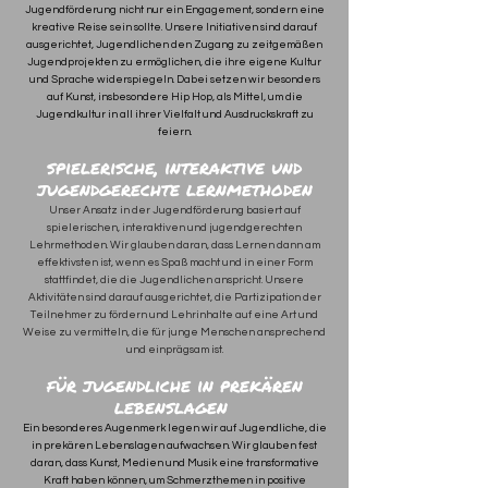
Jugendförderung nicht nur ein Engagement, sondern eine
kreative Reise sein sollte. Unsere Initiativen sind darauf
ausgerichtet, Jugendlichen den Zugang zu zeitgemäßen
Jugendprojekten zu ermöglichen, die ihre eigene Kultur
und Sprache widerspiegeln. Dabei setzen wir besonders
auf Kunst, insbesondere Hip Hop, als Mittel, um die
Jugendkultur in all ihrer Vielfalt und Ausdruckskraft zu
feiern.
spielerische, interaktive und
jugendgerechte lernmethoden
Unser Ansatz in der Jugendförderung basiert auf
spielerischen, interaktiven und jugendgerechten
Lehrmethoden. Wir glauben daran, dass Lernen dann am
effektivsten ist, wenn es Spaß macht und in einer Form
stattfindet, die die Jugendlichen anspricht. Unsere
Aktivitäten sind darauf ausgerichtet, die Partizipation der
Teilnehmer zu fördern und Lehrinhalte auf eine Art und
Weise zu vermitteln, die für junge Menschen ansprechend
und einprägsam ist.​
für jugendliche in prekären
lebenslagen
Ein besonderes Augenmerk legen wir auf Jugendliche, die
in prekären Lebenslagen aufwachsen. Wir glauben fest
daran, dass Kunst, Medien und Musik eine transformative
Kraft haben können, um Schmerzthemen in positive