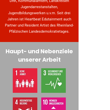
DRK, Kommunalämtern, Landkreisen
Jugendarrestanstalten,
Jugendbildungswerken u.v.m. Seit drei
Jahren ist Heartbeat Edutainment auch
Partner und Resident Artist des Rheinland-
Pfälzischen Landesdemokratietages.
Haupt- und Nebenziele
unserer Arbeit