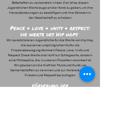
Botschaften zu verwandeln. Unser Ziel ist es, diesen
Jugendlichen Werkzeuge an die Hand zu geben, um ihre
Herausforderungen zu bewältigen und ihre Stimmen in
der Gesellschaft zu erheben.
Peace & love & unity & respect:
die werte des Hip hops
Wir sensibilisieren Jugendliche für die Werte von Hip Hop,
die aus seiner ursprünglichen Kultur als
Friedensbewegung stammen: Peace, Love, Unity und
Respect. Diese Werte sind nicht nur Schlagworte, sondern
eine Philosophie, die in unseren Projekten verankert ist.
Wir glauben an die Kraft der Musik und Kunst, um
Gemeinschaften zu vereinen und zur Verbreitung von
Frieden und Respekt beizutragen.
förderung der
selbstwirksamkeit,
selbstbewusstsein und krativität
Ein zentrales Anliegen unserer Arbeit ist es, die
Selbstwirksamkeit der Teilnehmer zu fördern. Wir möchten
ihnen helfen, Selbstvertrauen aufzubauen und ihren
kreativen Schaffensprozess zu stärken. Unsere Projekte
bieten Jugendlichen die Möglichkeit, ihre Talente zu
entdecken und ihr individuelles Potenzial zu entfalten.
effiziente zusammenarbeit und