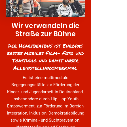
Wir verwandeln die
Straße zur Bühne
Der Heartbeatbus ist Europas
erstes mobiles Film- Foto und
Tonstudio und damit unser
Alleinstellungsmerkmal
Es ist eine multimediale
Begegnungsstätte zur Förderung der
Kinder- und Jugendarbeit in Deutschland,
insbesondere durch Hip Hop Youth
Empowerment, zur Förderung im Bereich
Integration, Inklusion, Demokratiebildung
sowie Kriminal- und Suchtprävention,