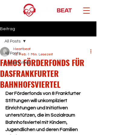
Beitrag
All Posts
Heartbeat
All Posts
12. Feb.
1 Min. Lesezeit
FAMOS FÖRDERFONDS FÜR
Fördermittel
DASFRANKFURTER
BAHNHOFSVIERTEL
Der Förderfonds von 8 Frankfurter 
Stiftungen will unkompliziert 
Einrichtungen und Initiativen 
unterstützen, die im Sozialraum 
Bahnhofsviertel mit Kindern, 
Jugendlichen und deren Familien 